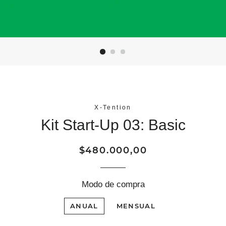
X-Tention
Kit Start-Up 03: Basic
Precio
Precio
$480.000,00
habitual
de
oferta
Modo de compra
ANUAL
MENSUAL